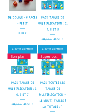
Dé double - 6 faces
Pack Tables de
- petit
multiplication : 2,
4, 8 et 5
Prix
3,00 €
Prix original
Prix promotionnel
60,00 €
46,50 €
Ajouter au panier
Ajouter au panier
Bon plan !
Super bon plan !
Pack tables de
Pack toutes les
multiplication : 3,
tables de
6, 9 et 7
multiplication +
le multi-tables !
Prix original
Prix promotionnel
60,00 €
46,50 €
La totale :-)