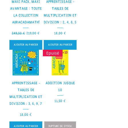
Maxi pack, Maxi
Apprentissage -
avantage : toute
Tables de
la collection
multiplication et
AbracadaMath!
division : 2, 4, 8, 5
Prix original
Prix promotionnel
Prix
249,50 €
219,00 €
18,00 €
Ajouter au panier
Ajouter au panier
Epuisé
Apprentissage -
Addition jusque
Tables de
10
multiplication et
Prix
11,50 €
division : 3, 6, 9, 7
Prix
18,00 €
Ajouter au panier
Rupture de stock