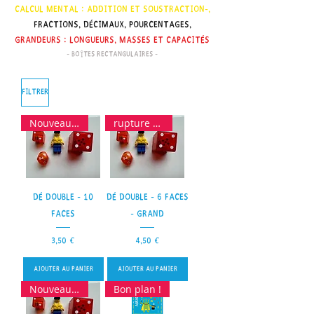
Calcul mental : addition et soustraction-,
Fractions, Décimaux, Pourcentages,
Grandeurs : longueurs, masses et capacités
- Boîtes rectangulaires -
Filtrer
Nouveauté
rupture de stock
Dé double - 10
Dé double - 6 faces
faces
- grand
Prix
Prix
3,50 €
4,50 €
Ajouter au panier
Ajouter au panier
Nouveauté
Bon plan !