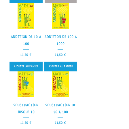
Addition de 10 à
Addition de 100 à
100
1000
Prix
Prix
11,50 €
11,50 €
Ajouter au panier
Ajouter au panier
Soustraction
Soustraction de
jusque 10
10 à 100
Prix
Prix
11,50 €
11,50 €