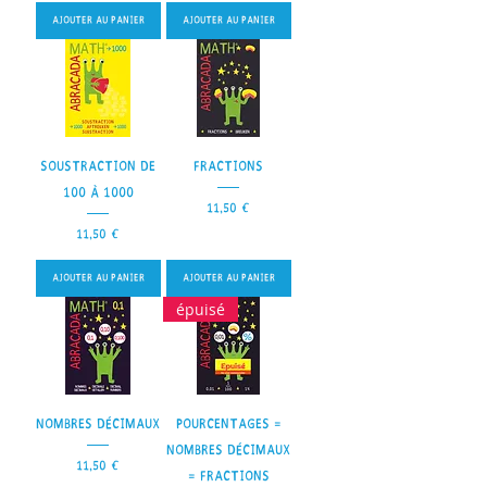
Ajouter au panier
Ajouter au panier
Soustraction de
Fractions
100 à 1000
Prix
11,50 €
Prix
11,50 €
Ajouter au panier
Ajouter au panier
épuisé
Nombres décimaux
Pourcentages =
Nombres décimaux
Prix
11,50 €
= Fractions