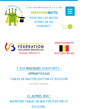
23 Jeux mathématiques de 6 à 13 ans
Abracada
Math,
Pour que les maths
soient un jeu
d'enfant !
AbracadaMath
Labellisés auprès de la
Budget MANOLO
JEUX 100% BELGEs
2 Jeux
magiques
chauffants :
Apprentissage
tables de multiplication et division
- Boîtes carrées -
21 autres jeux :
Maintien tables de multiplication et
division,