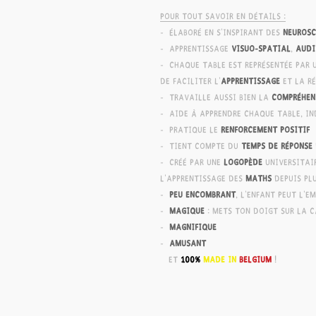
Pour tout savoir en détails :
- élaboré en s'inspirant des
neurosc
- apprentissage
visuo-spatial
,
audi
-
chaque table est représentée par 
de faciliter l'
apprentissage
et la r
- travaille aussi bien la
compréhen
- aide à apprendre chaque table, i
- pratique le
renforcement positif
- tient compte du
temps
de réponse
- créé par une
logopède
universitair
l'apprentissage des
maths
depuis plu
-
peu encombrant
, l'enfant peut l'
-
magique
: mets ton doigt sur l
-
magnifique
-
amusant
et
100%
made in
Belgium
!