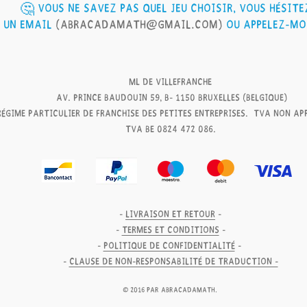
🤔 vous ne savez pas quel jeu choisir, vous hésite
 un email
(
Abracadamath@gmail.com
)
ou appelez-moi
ML de Villefranche
av. Prince Baudouin 59, B- 1150 Bruxelles (Belgique)
Régime particulier de franchise des petites entreprises. TVA non ap
TVA BE 0824 472 086.
-
livraison et
retour
-
-
Termes et conditions
-
-
politique de confidentialité
-
-
clause de non-responsabilité de traduction -
© 2016 par AbracadaMath.