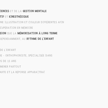
iences
et de la
gestion mentale
tif
et
kinesthésique
une illustration et couleur différentes afin
écupération en mémoire
sion
que la
mémorisation à long terme
ndépendamment, au
rythme de l'enfant
de l'enfant
e - orthophoniste, spécialisée dans
s de 15 ans
emmener partout
a carte et la réponse apparaîtra!