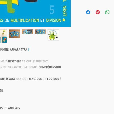
éponse apparaîtra
!
rme d'
histoire
ce que signifient
in de garantir une bonne
compréhension
.
rentissage
devient
magique
et
ludique
!
ie
is
et
anglais