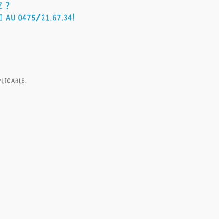
z ?
 au 0475/21.67.34!
plicable.