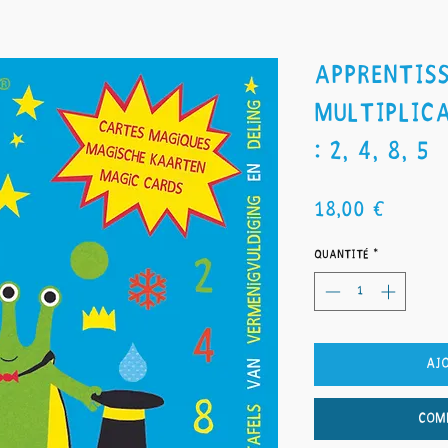
Apprentiss
multiplica
: 2, 4, 8, 5
Prix
18,00 €
Quantité
*
Aj
Com