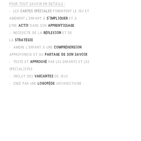
Pour tout savoir en détails :
- les
cartes spéciales
pimentent le jeu et
amènent l'enfant à
s'impliquer
et à
être
actif
dans son
apprentissage
- nécessite de la
réflexion
et de
la
stratégie
- amène l'enfant à une
compréhension
approfondie et au
partage
de son savoir
- testé et
approuvé
par les enfants et les
spécialistes
- inclut des
variantes
de jeux
- créé par une
logopède
universitaire -
orthophoniste,
spécialisée
dans
l'apprentissage des
maths
depuis plus de 15
ans
-
peu encombrant
, l'enfant peut les
emmener partout
-
magnifique
-
amusant