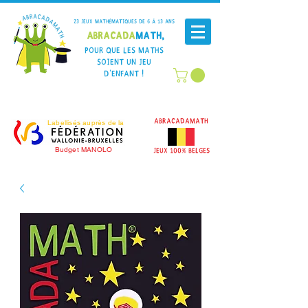
23 Jeux mathématiques de 6 à 13 ans
Abracada
Math,
Pour que les maths
soient un jeu
d'enfant !
AbracadaMath
Labellisés auprès de la
Budget MANOLO
JEUX 100% BELGEs