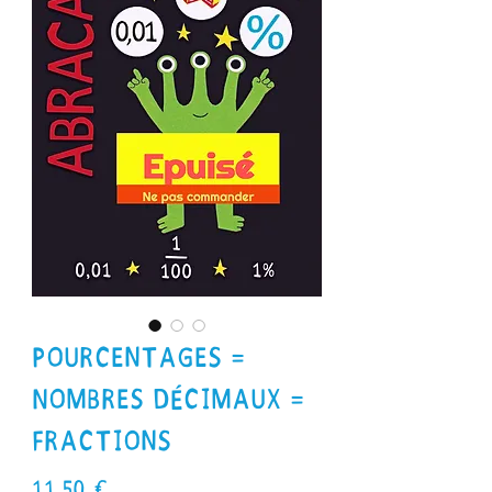
Pourcentages =
Nombres décimaux =
Fractions
Prix
11,50 €