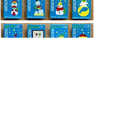
entrainement de
Toutes les tables
de
Multiplication mélangées
Abracadamath, c'est tout cela !