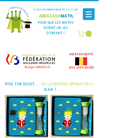
23 Jeux mathématiques de 6 à 13 ans
Abracada
Math,
Pour que les maths
soient un jeu
d'enfant !
AbracadaMath
Labellisés auprès de la
Budget MANOLO
JEUX 100% BELGEs
Pose ton doigt ...
et la réponse apparaîtra !
Waw !